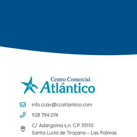
info.ccav@ccatlantico.com
928 794 074
C/ Adargoma s,n. C.P. 35110
Santa Lucía de Tirajana – Las Palmas