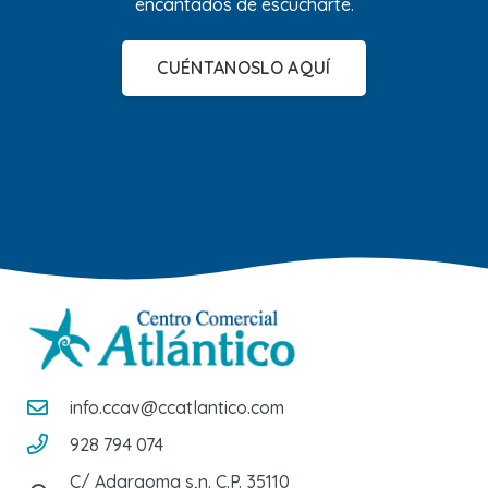
encantados de escucharte.
CUÉNTANOSLO AQUÍ
info.ccav@ccatlantico.com
928 794 074
C/ Adargoma s,n. C.P. 35110