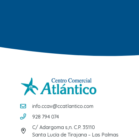
info.ccav@ccatlantico.com
928 794 074
C/ Adargoma s,n. C.P. 35110
Santa Lucía de Tirajana – Las Palmas