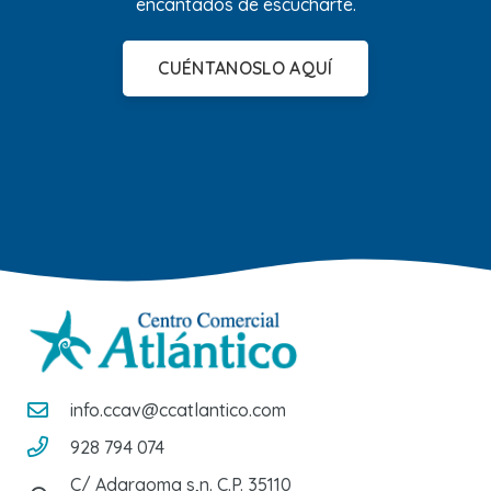
encantados de escucharte.
CUÉNTANOSLO AQUÍ
info.ccav@ccatlantico.com
928 794 074
C/ Adargoma s,n. C.P. 35110