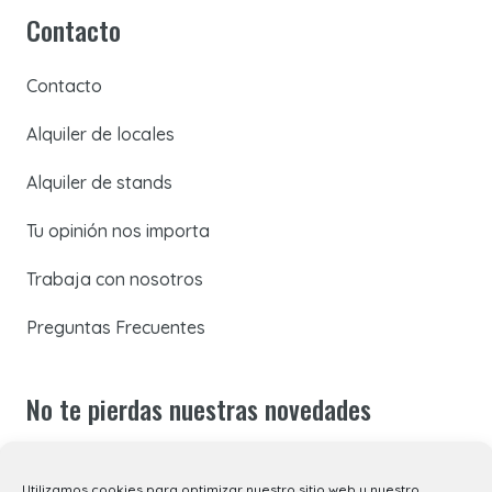
Contacto
Contacto
Alquiler de locales
Alquiler de stands
Tu opinión nos importa
Trabaja con nosotros
Preguntas Frecuentes
No te pierdas nuestras novedades
Suscríbete a nuestra newsletter para recibir todas las
Utilizamos cookies para optimizar nuestro sitio web y nuestro