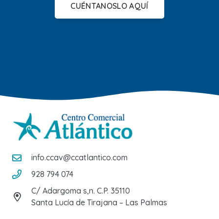
CUÉNTANOSLO AQUÍ
info.ccav@ccatlantico.com
928 794 074
C/ Adargoma s,n. C.P. 35110
Santa Lucía de Tirajana – Las Palmas