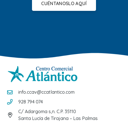
CUÉNTANOSLO AQUÍ
info.ccav@ccatlantico.com
928 794 074
C/ Adargoma s,n. C.P. 35110
Santa Lucía de Tirajana – Las Palmas