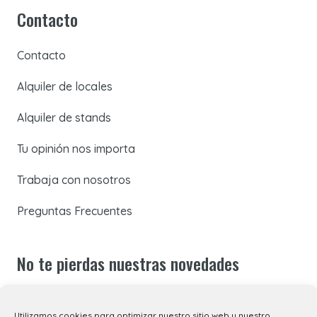
Contacto
Contacto
Alquiler de locales
Alquiler de stands
Tu opinión nos importa
Trabaja con nosotros
Preguntas Frecuentes
No te pierdas nuestras novedades
Suscríbete a nuestra newsletter para recibir todas las
Utilizamos cookies para optimizar nuestro sitio web y nuestro