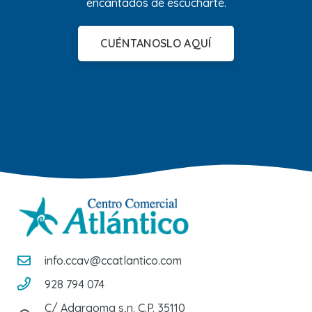
encantados de escucharte.
CUÉNTANOSLO AQUÍ
info.ccav@ccatlantico.com
928 794 074
C/ Adargoma s,n. C.P. 35110