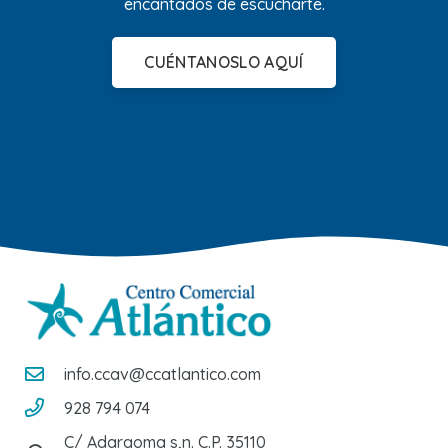
encantados de escucharte.
CUÉNTANOSLO AQUÍ
info.ccav@ccatlantico.com
928 794 074
C/ Adargoma s,n. C.P. 35110