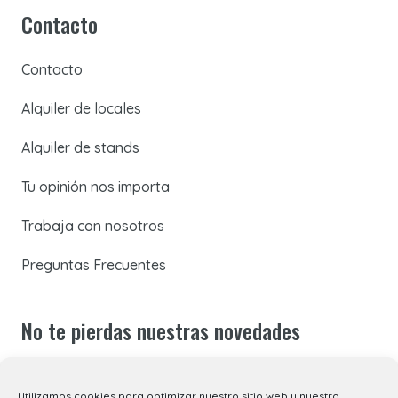
Contacto
Contacto
Alquiler de locales
Alquiler de stands
Tu opinión nos importa
Trabaja con nosotros
Preguntas Frecuentes
No te pierdas nuestras novedades
Suscríbete a nuestra newsletter para recibir todas las
Utilizamos cookies para optimizar nuestro sitio web y nuestro