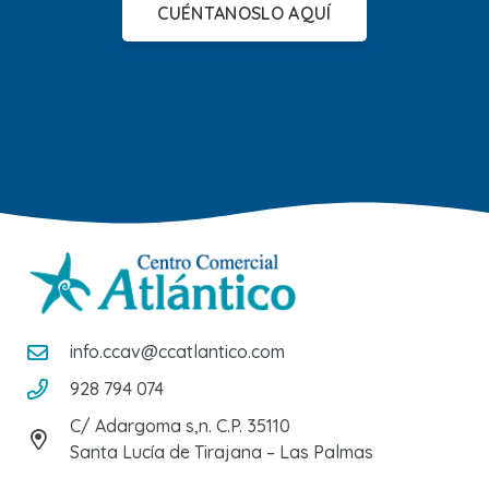
CUÉNTANOSLO AQUÍ
info.ccav@ccatlantico.com
928 794 074
C/ Adargoma s,n. C.P. 35110
Santa Lucía de Tirajana – Las Palmas