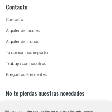
Contacto
Contacto
Alquiler de locales
Alquiler de stands
Tu opinión nos importa
Trabaja con nosotros
Preguntas Frecuentes
No te pierdas nuestras novedades
Suscríbete a nuestra newsletter para recibir todas las
Utilizamos cookies para optimizar nuestro sitio web y nuestro