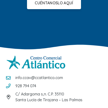
CUÉNTANOSLO AQUÍ
info.ccav@ccatlantico.com
928 794 074
C/ Adargoma s,n. C.P. 35110
Santa Lucía de Tirajana – Las Palmas