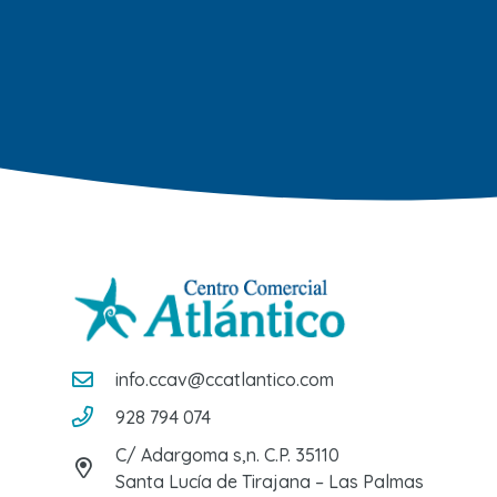
info.ccav@ccatlantico.com
928 794 074
C/ Adargoma s,n. C.P. 35110
Santa Lucía de Tirajana – Las Palmas