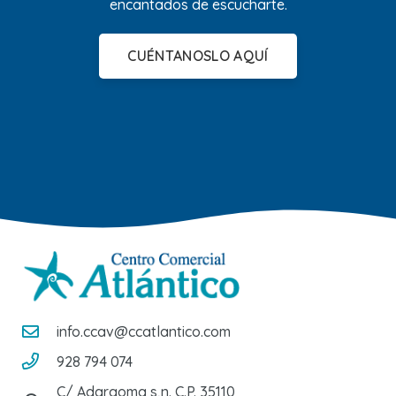
encantados de escucharte.
CUÉNTANOSLO AQUÍ
info.ccav@ccatlantico.com
928 794 074
C/ Adargoma s,n. C.P. 35110