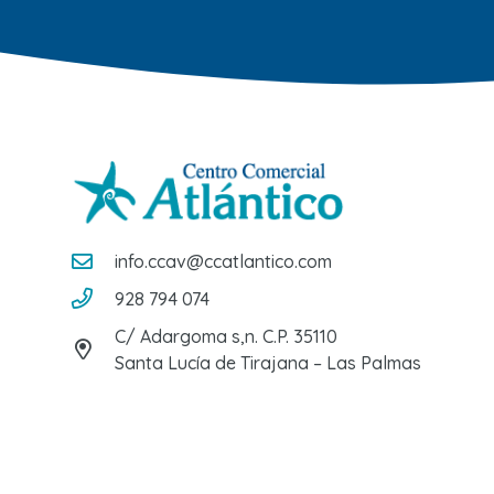
info.ccav@ccatlantico.com
928 794 074
C/ Adargoma s,n. C.P. 35110
Santa Lucía de Tirajana – Las Palmas