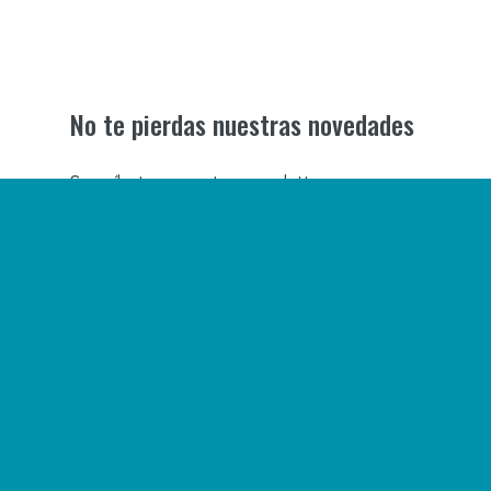
No te pierdas nuestras novedades
Suscríbete a nuestra newsletter para
recibir todas las novedades en tu correo
electrónico o síguenos en nuestras redes
sociales.
©2026 Centro Comercial Atlántico.