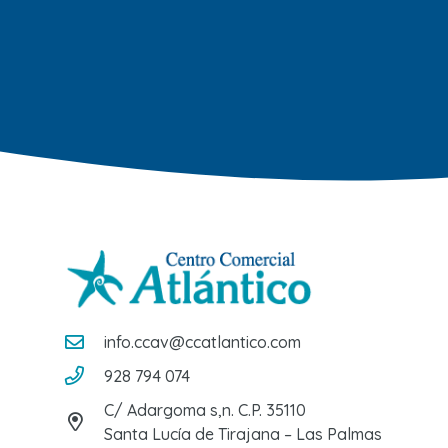
info.ccav@ccatlantico.com
928 794 074
C/ Adargoma s,n. C.P. 35110
Santa Lucía de Tirajana – Las Palmas