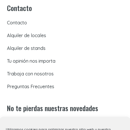
Contacto
Contacto
Alquiler de locales
Alquiler de stands
Tu opinión nos importa
Trabaja con nosotros
Preguntas Frecuentes
No te pierdas nuestras novedades
Suscríbete a nuestra newsletter para recibir todas las
Utilizamos cookies para optimizar nuestro sitio web y nuestro