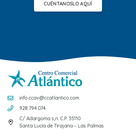
CUÉNTANOSLO AQUÍ
info.ccav@ccatlantico.com
928 794 074
C/ Adargoma s,n. C.P. 35110
Santa Lucía de Tirajana – Las Palmas