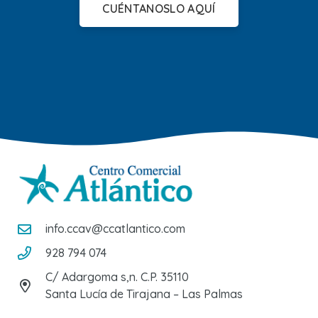
CUÉNTANOSLO AQUÍ
info.ccav@ccatlantico.com
928 794 074
C/ Adargoma s,n. C.P. 35110
Santa Lucía de Tirajana – Las Palmas