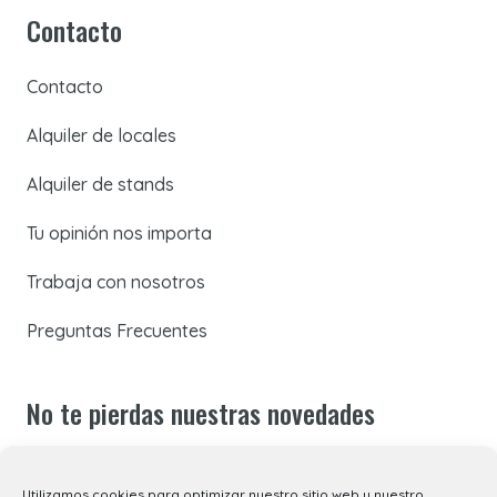
Contacto
Contacto
Alquiler de locales
Alquiler de stands
Tu opinión nos importa
Trabaja con nosotros
Preguntas Frecuentes
No te pierdas nuestras novedades
Suscríbete a nuestra newsletter para recibir todas las
Utilizamos cookies para optimizar nuestro sitio web y nuestro