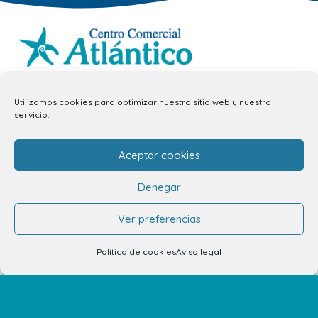
info.ccav@ccatlantico.com
Utilizamos cookies para optimizar nuestro sitio web y nuestro
928 794 074
servicio.
C/ Adargoma s,n. C.P. 35110
Aceptar cookies
Santa Lucía de Tirajana – Las Palmas
Denegar
El Centro
Ver preferencias
Horarios
Política de cookies
Aviso legal
Cómo llegar
Plano del Centro