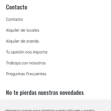
Contacto
Contacto
Alquiler de locales
Alquiler de stands
Tu opinión nos importa
Trabaja con nosotros
Preguntas Frecuentes
No te pierdas nuestras novedades
Suscríbete a nuestra newsletter para recibir todas las
Utilizamos cookies para optimizar nuestro sitio web y nuestro