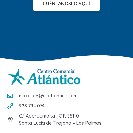
CUÉNTANOSLO AQUÍ
info.ccav@ccatlantico.com
928 794 074
C/ Adargoma s,n. C.P. 35110
Santa Lucía de Tirajana – Las Palmas