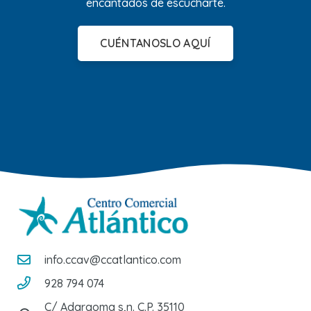
encantados de escucharte.
CUÉNTANOSLO AQUÍ
info.ccav@ccatlantico.com
928 794 074
C/ Adargoma s,n. C.P. 35110