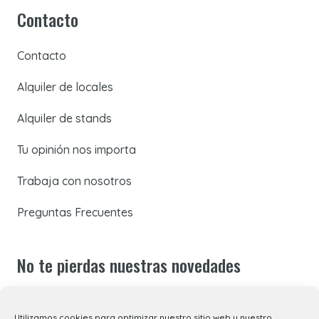
Contacto
Contacto
Alquiler de locales
Alquiler de stands
Tu opinión nos importa
Trabaja con nosotros
Preguntas Frecuentes
No te pierdas nuestras novedades
Suscríbete a nuestra newsletter para recibir todas las
Utilizamos cookies para optimizar nuestro sitio web y nuestro