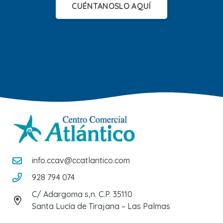
CUÉNTANOSLO AQUÍ
info.ccav@ccatlantico.com
928 794 074
C/ Adargoma s,n. C.P. 35110
Santa Lucía de Tirajana – Las Palmas