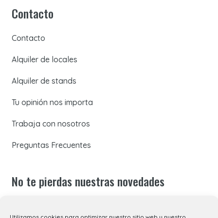
Contacto
Contacto
Alquiler de locales
Alquiler de stands
Tu opinión nos importa
Trabaja con nosotros
Preguntas Frecuentes
No te pierdas nuestras novedades
Suscríbete a nuestra newsletter para recibir todas las
Utilizamos cookies para optimizar nuestro sitio web y nuestro