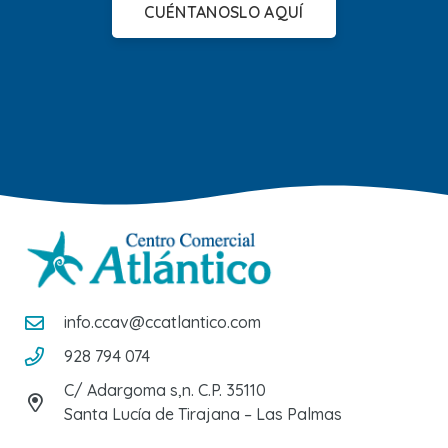
CUÉNTANOSLO AQUÍ
info.ccav@ccatlantico.com
928 794 074
C/ Adargoma s,n. C.P. 35110
Santa Lucía de Tirajana – Las Palmas