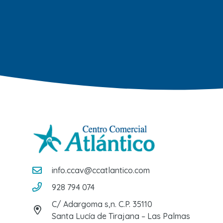
info.ccav@ccatlantico.com
928 794 074
C/ Adargoma s,n. C.P. 35110
Santa Lucía de Tirajana – Las Palmas