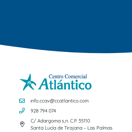
info.ccav@ccatlantico.com
928 794 074
C/ Adargoma s,n. C.P. 35110
Santa Lucía de Tirajana – Las Palmas